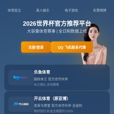
狼隊前鋒黃熙燦獲支持！預計英超制造“麻煩”！.
栏目：壹号娱乐
发布时间：2026-04-11T01:29:11+08:00
**狼队前锋黄熙燦获支持！预期在英超制造“麻烦”**
随着英超新赛季的展开，各队正在积极扩充和调整阵容，而
狼队的前锋黄熙燦无疑成为了人们关注的焦点。自从他加盟