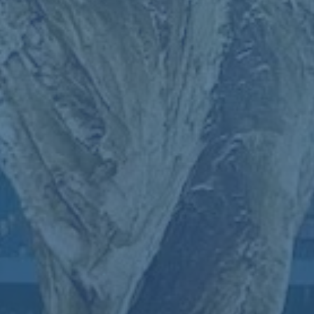
**成功因素剖析**
根据斯塔姆对于滕哈格的分析，一个**成功的足球教练**应
具备以下几个特质：**战术智慧、团队管理能力、青年培养
意识**以及**心理素质建设**。滕哈格在阿贾克斯的成功，
正是这种多重因素共同作用的结果。他执教生涯中的每一步