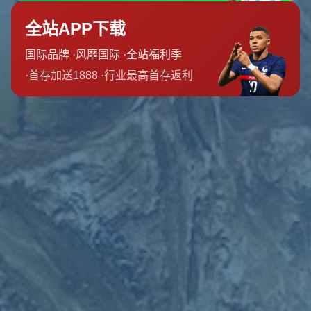
**团队管理与发展**
在斯塔姆看来，滕哈格卓越的管理能力是他成功的另一大法
宝。他总是能够在球场外激发出球员的最大潜力，并对年轻
球员的发展有着长远的规划。滕哈格在阿贾克斯时，对年轻
球员的信任和培养已经成为圈内佳话。他成功提拔和培养了
许多年轻球员，让他们尽早在大赛中历练，从而迅速成长为
世界级球星。
斯塔姆认为，滕哈格所采用的一系列科学化训练方法，让球
员保持最佳竞技状态，并在高强度赛事中保持体能。**心理
因素**也在滕哈格的执教过程中被充分考虑，他常与球员进
行深入的沟通，激发出他们的潜力与自信心。这种对于球员
身心健康的重视，使得滕哈格团队总是能在关键比赛中保持
冷静和荣誉感。