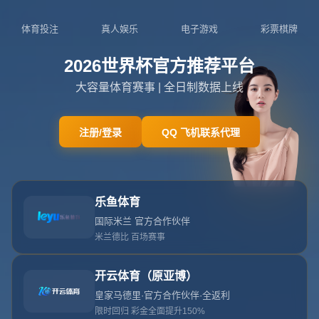
斯塔姆：關於騰哈格的觀點.
栏目：壹号娱乐
发布时间：2026-04-11T01:29:11+08:00
**斯塔姆：关于滕哈格的观点**
在当今足球世界，教练的价值不仅体现在其技战术水平上，
还在于其能够激励队员、培养团队凝聚力以及战略管理的能