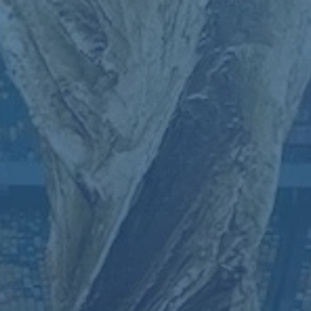
美丽弧线后重重击中立柱，弹向了门外。这一瞬间让曼城球
迷揪心不已。而后不久，坎塞洛同样迎来了自己的闪光时
刻。他带球突入禁区，一记低射击中门柱后滑门而出。
曼城本场比赛的“运气不佳”并不完全是偶然。事实上，锋线
效率低下一直是瓜迪奥拉球队备受质疑的问题。本赛季引入
的格拉利什仍未完全融入球队体系，菲尔·福登和伯纳多·席
尔瓦的进攻表现略显疲软，导致曼城在面对密集防守时屡屡
显得办法不多。
---
### **瓜迪奥拉零换人战术：坚持还是顽固？**
整场比赛最让球迷和媒体热议的无疑是瓜迪奥拉的**“零换
人”选择**。面对水晶宫的顽强防守，瓜迪奥拉从始至终都