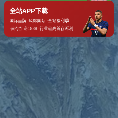
### **德布劳内坎塞洛遗憾中框，曼城锋线陷入瓶颈**
**曼城能够占据积分榜前列**，离不开德布劳内的中场组织
力与坎塞洛的边路创造力。然而，这两位球员本场比赛的门
框不幸“眷顾”，让球队错失两次绝佳机会。
第57分钟，德布劳内在禁区外完成一脚精妙远射，皮球划出