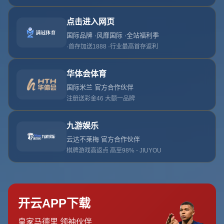
在體育的世界裡，勝利固然重要，但比賽的過程更是真正令
人振奮的一部分。最近，NBA球員阿尔佩伦·申京的一句話
掀起熱烈討論——“今天的球隊渴望勝利的程度前所未有，
我們為這一天付出了充分的努力。”這句話不僅體現了這支
球隊的奮鬥精神，也揭示了專業運動員在比賽背後的巨大付
出和團隊的凝聚力。本文將深入探討球隊追求勝利的內在驅
動力，並分析團隊成功背後的核心關鍵。
### **渴望勝利：成功的驅動力**
對於每一支球隊來說，**勝利的渴望是一種無法忽視的原始
衝動**。從青訓時代到職業比賽，每一位運動員都深知成功
從來不是輕而易舉的結果。申京的這番話流露出球隊對追求
勝利的渴望，但這種渴望並非空喊口號，而是源自長時間的
努力與堅持。當一支球隊能夠用一致的目標凝聚全隊心力，