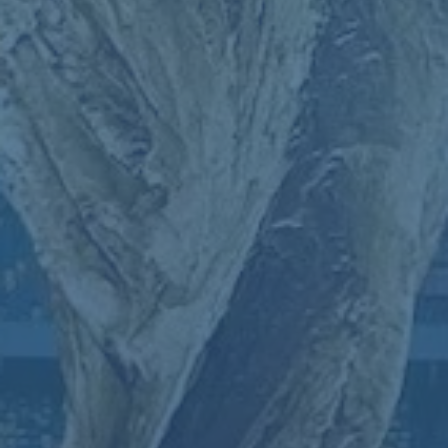
果。他們可能針對對手的戰術進行了精心布置，或者在内部
加強了協作訓練，使每名球員的能力達到了最佳狀態。
### **團隊精神：讓一切變得可能**
單打獨鬥的方式在現代體育中已經越來越難以成功了，尤其
像籃球這樣強調協作的運動。球隊若能實現全面協作，資源
效用必然成倍增長。申京的這句話，無疑傳遞了一種信息
——**今天的勝利是建立在全隊同心所創造的結果**。只有
當每位球員都懷抱相同的目標，努力才會具有真正的意義。