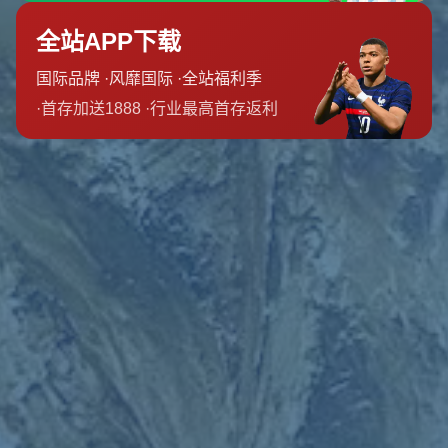
更让人印象深刻的是林葳在关键球处理上的冷静。他多次以
精妙的传球为锋线队友创造出轻松得分机会，甚至让吉林队
屡屡陷入防守困境。林葳的全能表现不仅奠定了比赛胜利的
基调，更让外界意识到他已具备成为CBA顶级球星的潜
力。
### **琼斯与祝铭震：隐形功臣决定胜负**
虽然林葳的精彩表现吸引了大多数焦点，但琼斯与祝铭震的
**稳健发挥**同样是同曦队大胜吉林不可忽视的关键。作为
球队经验丰富的外援，琼斯在比赛中展现出**领袖气质**，
无论是篮板的拼抢还是突破时的强硬，都显现出他对比赛节
奏的精准把控。他在篮下多次攻防转换中拼下关键球，为同
曦队奠定了优势，成为吉林队防线上的“噩梦”。