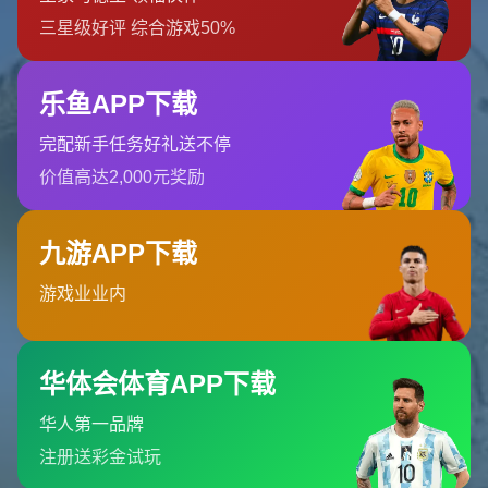
提到全场表现最为耀眼的球员，林葳无疑是当之无愧的核心
人物。这位年轻球员在本场比赛中不仅展现了**多面化的篮
球技术**，更是彰显了他作为球队核心的担当力。从精准的
三分投射到快攻中的致命一击，林葳在攻防两端表现得游刃
有余。据统计，林葳本场斩获了**20+得分、10+助攻**的
数据，堪称完美的全能打法。