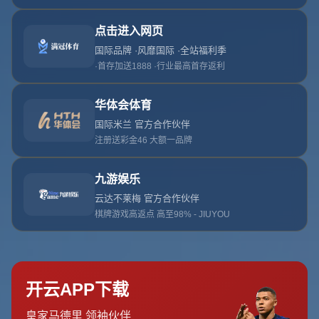
在一场备受期待的CBA比赛中，同曦队凭借林葳的全能表
现以及琼斯和祝铭震的默契配合，以优异的团队表现大胜吉
林队。这场比赛不仅展现了林葳的卓越全能能力，也展示了
球队整体协作的威力，引发了球迷与媒体的广泛关注。
### **林葳：全能新星撑起同曦队天平**