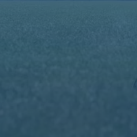
或缺的一環。除此之外，他具備的**領袖氣質**也
這種領袖作用，即使是在場外的言行中也體現得淋漓
環轉向球隊整體，用簡潔有力的話語，既總結了當
例證來看，類似的精神品質也曾出現於過往許多球
似的品格，無疑是曼聯在本賽季應對重重挑戰的一
---
### **球隊需時刻保持進步的動力**
英超聯賽的競爭使得任何球隊都無法停下腳步。進
這份競爭力。在當今比賽日程繁重的環境下，**球
奧納納以具體行動與正面態度作為表率，正是曼聯
並最終穩穩鎖定聯賽前四的位置。