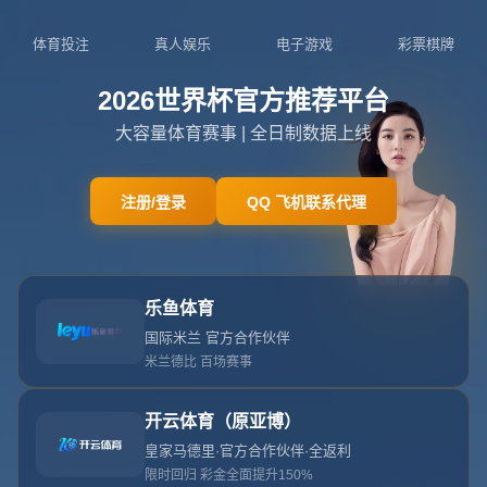
2023上海申花轉會名單 內援方面鋒+防線註入新鮮血
液.
栏目：壹号娱乐
发布时间：2026-04-11T01:29:11+08:00
**2023年上海申花转会名单：内援进补锋线和防线新鲜血液
**