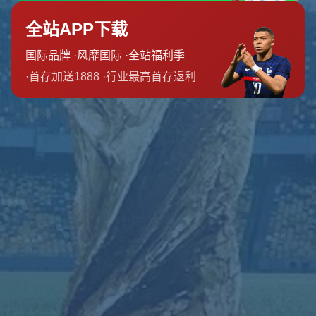
**案例分析：阿贾克斯的胜算**
过去若干年中，阿贾克斯一直是年轻才俊们展现自我、磨砺
技艺的平台。例如，马蒂斯·德利赫特和弗兰基·德容都从阿
贾克斯走向更广阔的舞台。这支荷甲劲旅不仅仅靠俱乐部本
身的实力，更靠着**精准的人才培养**为欧洲其他大俱乐部
输送了众多球员。博尔赫斯的加盟，也证明了这一点：他不
仅仅是阿贾克斯的未来希望，更可能成为下一个被世界顶级
俱乐部竞相追逐的新星。
**关键词：阿贾克斯、卡洛斯·博尔赫斯、曼城青训、高价
引进、年轻才俊**
**新时代的期盼**
对于博尔赫斯来说，加盟阿贾克斯无疑是一个更大舞台的开