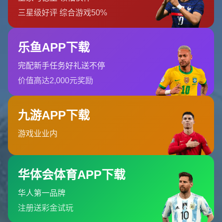
特前鋒**吉拉西**成為絕對主角，他用實力證明了自己在本
賽季的強勢狀態——13場比賽中狂轟18球，這一數據令人驚
嘆！
---
### **多特蒙德的跌宕起伏：問題出在哪裡？**
多特蒙德作為德甲傳統豪門，長期競爭聯賽冠軍，並在歐戰
中保持著強勁的競爭力。然而本場德國杯中，他們的表現卻
令人失望。即便有馬倫、布蘭特和阿萊這樣的明星球員坐
鎮，多特整場比賽顯得進攻單一、防守薄弱，並最終被斯圖
加特抓住破綻。尤其是在關鍵進攻區域，多特的射門數高達
15次，卻僅有3次射正，這說明球隊在臨門一腳方面仍存短
板。
另一方面，多特蒙德防線上的失誤同樣令人咋舌。本場比