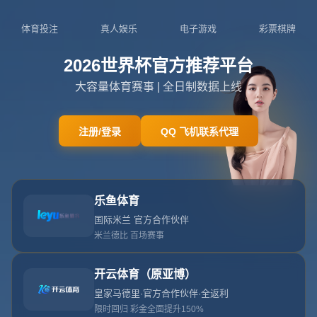
德國杯：多特0-2斯圖加特無緣16強！吉拉西網羅賽
季13場18球！.
栏目：壹号娱乐
发布时间：2026-04-11T01:29:11+08:00
**德國杯冷門：多特蒙德0-2不敵斯圖加特，吉拉西賽季驚
人表現再添亮點！**