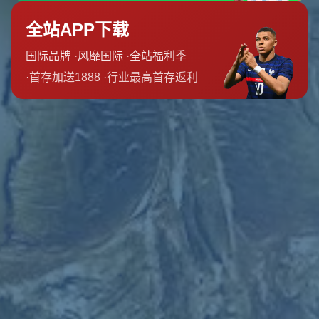
賽，後防的失位和缺乏協調性給了斯圖加特多次反擊機會，
而**吉拉西**則憑藉其敏銳的門前嗅覺將這些機會轉化為致
命打擊。
---
### **吉拉西：意想不到的爆發成為焦點**
談到斯圖加特的勝利，就無法忽略本場比賽的最大亮點——
斯圖加特前鋒**塞胡·吉拉西（Serhou Guirassy）**。身為一
名低調但高效的射手，他在2023/2024賽季短時間內聲名鵲
起。**13場18球**的數據，讓他成為德甲本賽季目前的最佳
射手之一，他的高效表現不僅幫助斯圖加特在聯賽中穩居前
四，也直接讓球隊延續了德國杯的征途。
從技術層面來看，**吉拉西精於抓住空檔和防守失誤，無論
是禁區的抓住二次機會，還是禁區外的遠射，威脅性十足