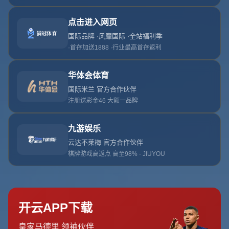
**前言：**
每年的德國杯都充滿驚喜和“冷門”，從眾星雲集的豪門對決
到默默無聞的黑馬一鳴驚人，這項賽事經常讓球迷大呼過
癮。而2023/2024賽季德國杯的一場焦點比賽中，多特蒙德
以0-2敗於斯圖加特，恥辱出局無緣16強。比賽中，斯圖加