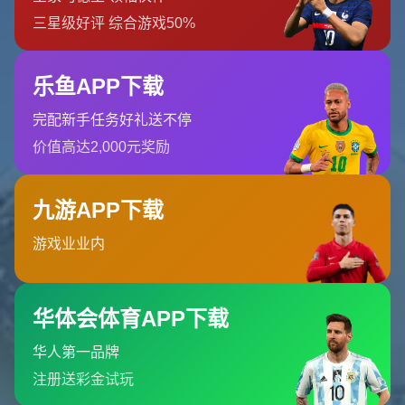
作為法國足球的資深射手之一，拉卡澤特的名字多年來是穩
定的代名詞。他在里昂和阿森納的歲月中具備了高效的進球
能力以及作為進攻核心的聲譽。然而，近幾個賽季，他的速
度明顯下降，狀態也時有起伏，讓人開始懷疑他是否還能應
付高強度比賽。
正是因此，看到一位33歲的老將在奧運半決賽的陣容裡首
發，無疑是令人驚訝的，但這未必是沒有道理的選擇。一方
面，主教練可能是看中了拉卡澤特的**經驗和戰術智慧**。
尤其是在比賽進展到高壓的淘汰賽階段，能夠掌控場上節
奏，讀懂對手動向的老將，往往比純粹靠速度或爆發力的新
秀更能扮演重要角色。同時，拉卡澤特也擅長背身拿球，他