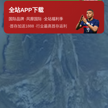
的存在能拉開對方後衛線，給年輕球員創造突襲機會。
例如，在此前的四分之一決賽中，當球隊在前場進攻受阻
時，拉卡澤特利用自己的站位吸引對手防守核心，為隊友創
造破門空間。這種高效但不起眼的表現，正是他在歷經職業
生涯多年後的價值所在。
---
### **奧利斯——年輕人的挑戰與機遇**
相較於拉卡澤特的老練，奧利斯完全代表了另一種特質——
**年輕人的突破與侵略性**。這位出生於2001年的天才中
場，如今正在英超水晶宮逐步成長。他以快速的盤帶、極具
創造力的傳球見長，還有一雙出色的視野，這些優勢使得他
被賦予「未來之星」的稱號。然而，與天才標籤伴隨而來的
是不穩定的表現，以及相對薄弱的防守能力。