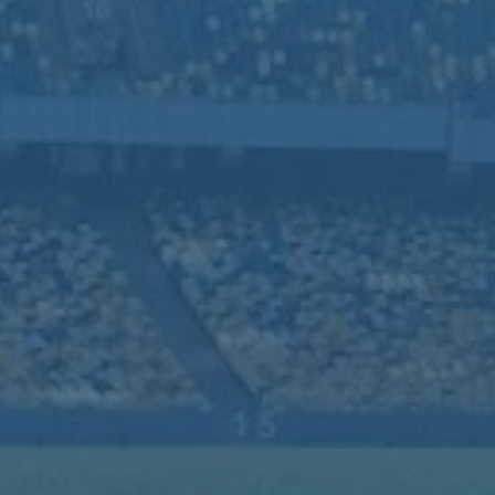
进入21世纪，西班牙国家队开始逐步形成一支走向巅
中遗憾出局。然而，这届赛事也被认为是西班牙足
2004年的欧洲杯对西班牙来说同样是低谷期，球
蓄力量。
#### 2008年至2012年：无可争议的黄金时代
谈起西班牙国家队的欧洲杯战绩，**2008年和20
观赏性的传控打法重返巅峰。在决赛中，球队以1-0
2012年欧洲杯更是书写了属于西班牙的“不朽传奇
利，创下欧洲杯决赛最大分差纪录，成为史上首支
的王者。
#### 2016年及之后：时代交替中的挑战
然而，辉煌过后便是挑战。在**2016年欧洲杯*