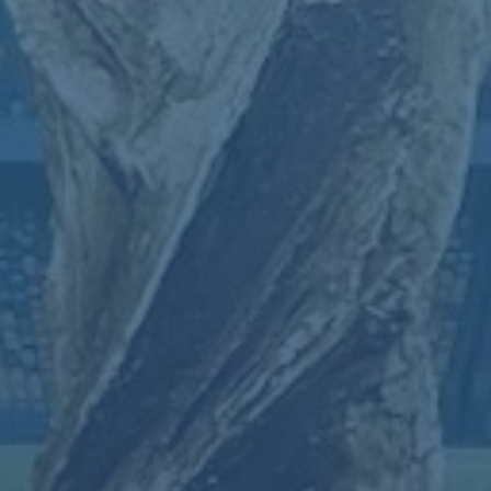
峰的战斗团队。在**2000年欧洲杯**上，球队以年轻化阵容
球复苏的前兆——当时的几名年轻球员，包括劳尔、卡西利亚斯
队小组赛出局，这也成为当时主帅阿拉贡内斯遭受质疑的导火索。
12年的连冠伟业**无疑是最为人津津乐道的辉煌篇章。2008年
击败德国，捧起队史第二座欧洲杯冠军奖杯，彻底摆脱"大赛掉链
”。在主教练博斯克的指导下，球队继续发扬传控战术特点，将技术
蝉联欧洲杯的球队。这一时期，哈维、伊涅斯塔、卡西利亚斯等
*上，西班牙面对更年轻、更有活力的意大利队时，未能延续过去的