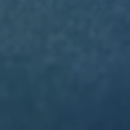
#### 关键词总结
在本文中，西班牙国家队的**欧洲杯战绩**贯穿始终，
**的表现也展现出球队的传承与发展。将历史与未
上一篇：亞泰準備主場迎戰！奧科雷、譚龍回歸泰山之戰！.
下一篇：米蘭門將多納魯馬外號錢多多的由來.