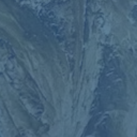
里始终没能突破大赛的瓶颈。这期间，球队多次止步预选赛，或在决
荣耀的行列。