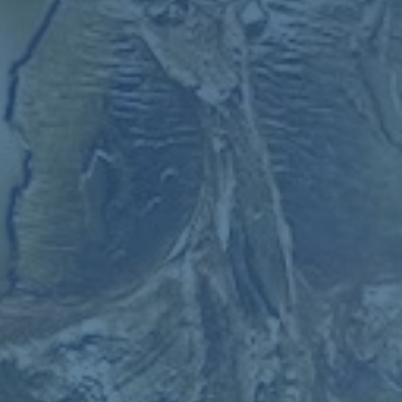
上获得了队史第一座冠军奖杯。这是欧洲杯的第二届赛事，当时比
班牙队以2-1的比分艰难获胜，夺得冠军并创造历史。这是西班