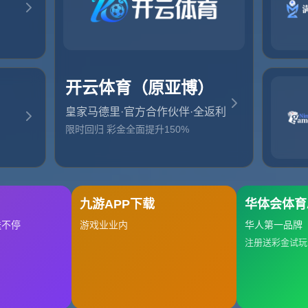
西班牙國家隊歷屆歐洲杯戰績.
栏目：壹号娱乐
发布时间：2026-04-11T01:29:11+08:00
交替篇章