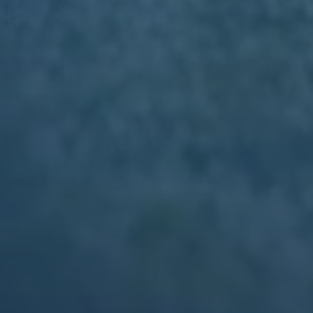
是高光时刻。此外，新老球员如**哈维、伊涅斯塔与佩德里