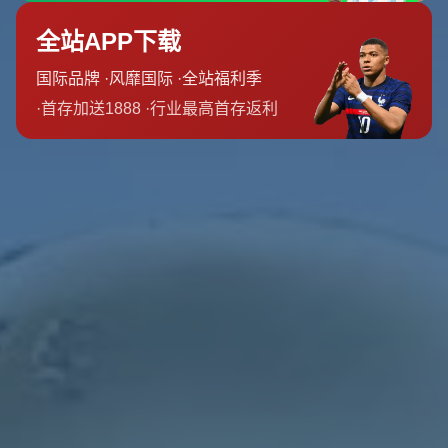
度、快节奏对抗中站稳脚跟的重要节点。
具体到战术层面，中国U15男足往往会在中后场布置一到两
名技术型后腰，承担串联与保护双重任务，通过短传配合和
移转球来规避对方高压逼抢。边路的速度和内切能力，是这
支国少队在对抗日韩等队时重要的突破口。如果说成年国家
队时常被质疑节奏偏慢、转换不足，那么在U15层面，教练
组则倾向于打出更快、更大胆的进攻节奏，从而培养出适应
现代足球环境的球员。青岛的比赛，将让这些理念在实战中
接受检验，看它们能否从战术板走向实际执行。
心理压力与成长环境的双重考验
不要忽视的是，这是一群尚处于青春期早期的孩子。身披
“中国U15男足国少队”战袍，既是荣耀也是压力。媒体和球
迷虽然不会对U15层面的成绩无限放大，但在舆论场中，