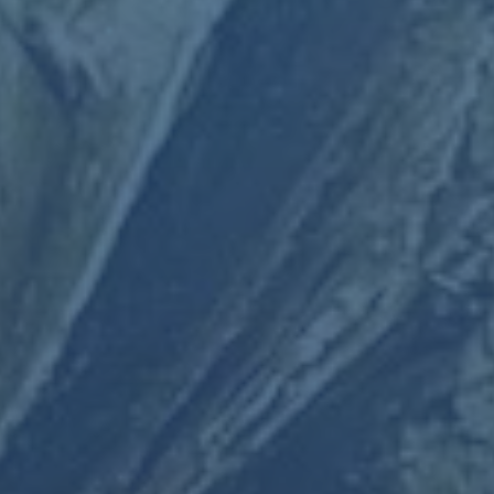
如何，这场比赛在发展眼光下都可被视为一次成功的实践。
另一个案例则与球员个人成长有关。以一名边锋球员为例，
他在俱乐部梯队通常是绝对核心，习惯通过个人突破决定比
赛。但来到中国U15男足国少队，面对的却是同样天赋出众
的队友和更加严密的防线。当他在东亚足联U15男子足球锦
标赛的关键战中连续几次被对手夹击成功防守时，是选择固
执地单打独斗，还是开始更多参与无球跑动、与中场和边后
卫形成配合，将直接影响他在国家队平台上的角色定位。青
岛赛场其实在无形中塑造着他的足球观：足球不只是一个人
的表演，而是整体结构中的协作与取舍。
中国青训视角下的国少队启示
从更宏观的角度看，中国U15男足国少队赴青岛参加2023年
东亚足联U15男子足球锦标赛，是对国内青训系统一次集中