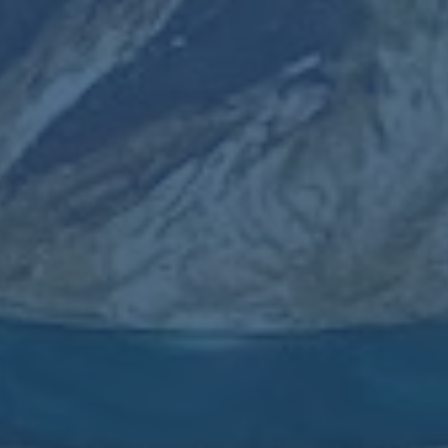
的“阶段汇报”。不同籍贯、不同俱乐部背景的球员，被集中
放入一套统一标准和更高对抗强度的环境中，一些在地区比
赛中被遮蔽的问题会变得十分明显。比如，个别球员在身体
对抗上占优，却在视野和传球选择上明显不足；又或者，某
些队员在技术动作上十分娴熟，但在转换速度和逆风局应对
上却显得迟疑。这些细节，对日后青训方向的微调极具参考
价值。
通过赛事回放、数据统计以及教练组对比赛过程的复盘，青
训管理者可以更加清晰地看到：哪一类技术特点的球员在国
际比赛中更具适应性，哪些训练内容需要在U13至U15阶段
提前加强。比如，如果在对阵日本和韩国时，中国U15男足
中场普遍在小范围快速出球方面吃亏，这就意味着基层青训
需要更早引导孩子在密集空间里进行决策训练，而不仅仅强
调长传反击和身体对抗。