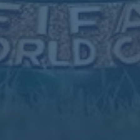
面向未来的精神底色与文化建设
尽管外界难免关注这支中国U15男足国少队在青岛的战绩和
排名，但更重要的，是在整个赛事周期中他们形成怎样的团
队文化。是否彼此信任，是否能够在训练和比赛中保持专
注，是否愿意接受高标准、严要求的自我约束，这些软性因
素，往往决定他们能走多远。在这个年纪，将“为国出战”内
化为一种朴素而坚定的使命感，而不是被压力和舆论裹挟，
本身就是一堂生动的体育与人生课程。