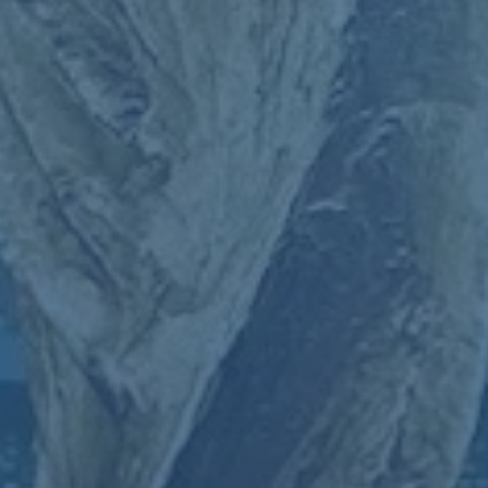
个显著特征:赢得不漂亮,却时常“够用” 尤其是在面对中下游球队
一现、定位球、乃至对方失误的“工分式”胜利 对许多习惯了“梦