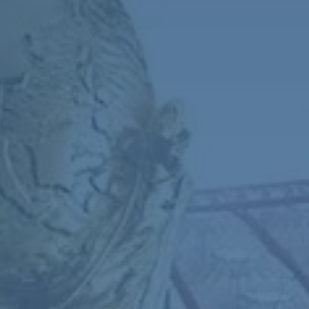
试图用人数上的回撤弥补场上少打一人的劣势 在这样
菲尼亚最具威胁的区域——他在右侧内切后具备中远距