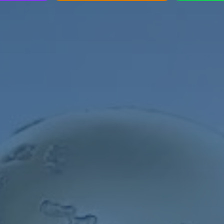
说是“典型的巴萨式围攻” 在对手吃到红牌后,巴萨获得了更多从