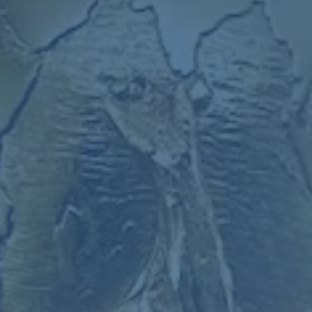
抵抗的弱旅,他们在低位防守中保持了紧凑的站位和积极的对抗,
选择传球意味着延续耐心,选择射门则可能带来转折 这恰恰是拉
最倚仗的“破解模板”之一