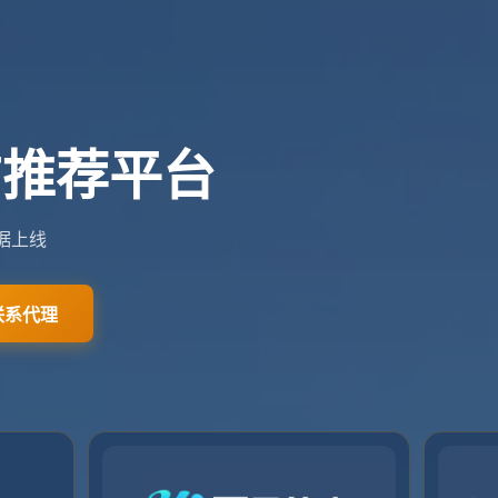
首页
公司介绍