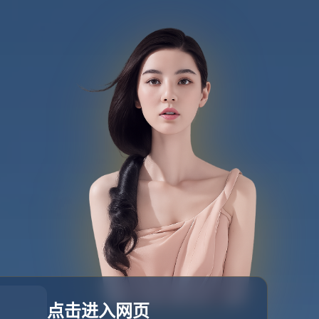
产品服务
新闻中心
联系我们