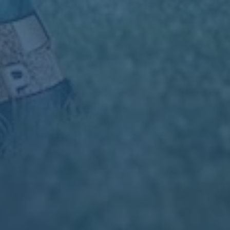
攻击手到后来的各类内锋,球迷与媒体总是难免拿现有
是过人或炫技,而是能在复杂的战术体系中找到自己的
些“无形贡献”最终得到的具象化呈现
差距既不是天堑,也绝非等闲 一旦在随后的直接对话
似拉帕这样“纸面实力略弱”的对手身上不再丢分,就有
”的宽裕空间