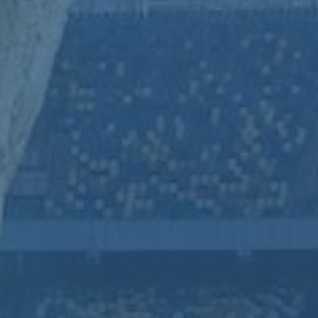
时,球队不再像巅峰时代那样,用华丽的中前场配合和大
三”时期赏心悦目足球的球迷来说,这样的巴萨似乎少了