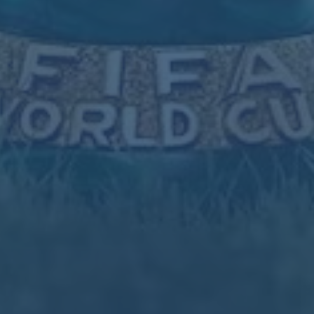
赛季的一个转折点 巴萨在边路一直有着极高标准:从早年的右路
稍显平庸的表现都会迅速被放大 然而,真正的巴萨式边锋并不只
守以及边路与肋部的衔接上都有不错发挥,他的制胜进球,更像是这
帕的结果,其实让西甲冠军之争再次回到了一种微妙的张力当中 5分
对巴萨来说,这场胜利或许不是一个终点,而是一个提醒:只要在类
必须在接下来的比赛中拿出更高专注度,他们不再拥有“可以犯错