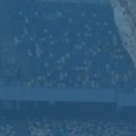
回到巴萨自身,这场1比0其实延续了他们本赛季的一
比分碾压对手 取而代之的,是更多依靠个人能力灵光