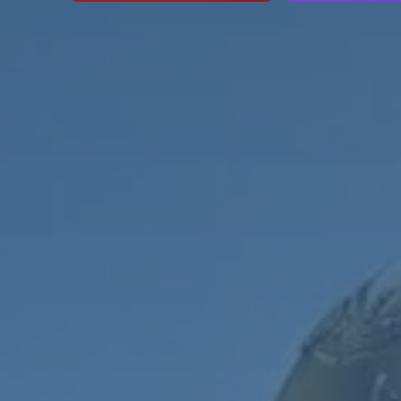
从战术角度看,这场1比0的胜利并不复杂,甚至可以