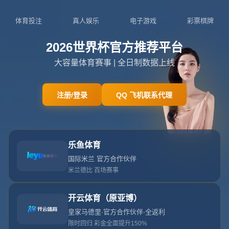
官方：28岁门将凯帕租借加盟皇马 无买断条款
栏目：壹号娱乐
发布时间：2026-04-11T01:29:11+08:00
官方28岁门将凯帕租借加盟皇马的多重意义