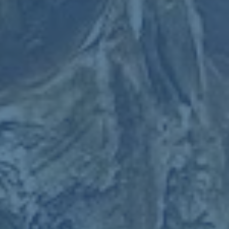
失误都有可能被放大审视 如何在这种环境下保持专注和自
信 成为他能否成功度过租借期的关键
对皇马阵容构架和更衣室的影响
从阵容角度看 皇马引进28岁门将凯帕 有助于稳定防线核心
成员的心理状态 拉莫斯时代后 皇马后防经历了人员轮换和
体系重构 中后卫需要一名值得信赖的门将与之配合 无论是
出球能力 还是禁区内的统治力 都不能明显短板 皇马选择一
位已经在西甲证明过自己的西班牙门将 不仅有利于快速适
应联赛节奏 也有助于更衣室的沟通 —— 毕竟语言和文化上
的熟悉感 能很大程度减轻适应期的摩擦 同时 对队内其他门
将来说 凯帕的到来既是竞争 也是标尺 能促使整个门将组提
高训练强度和专注度
无买断条款与库尔图瓦的回归预期