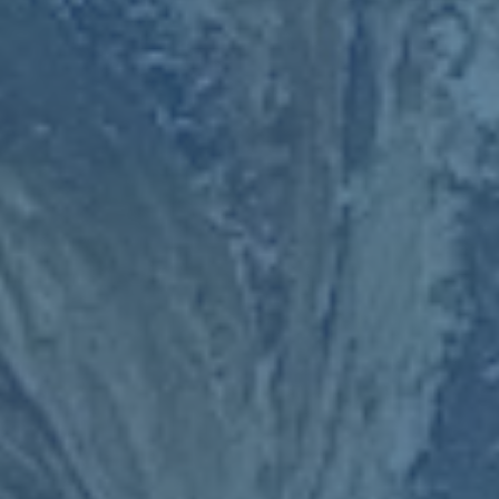
站在俱乐部的规划视角 “官方28岁门将凯帕租借加盟皇马 无
买断条款”传递的另一个重要信号 是对库尔图瓦恢复的乐观
预期 如果皇马对库尔图瓦的长期状态存疑 那么在经济条件
允许的情况下注入一位具有买断可能的门将 更符合稳妥逻
辑 现在选择只做租借 不附买断条款 说明俱乐部仍然把库尔
图瓦视作彻底康复之后的绝对一号 因此 凯帕的角色 更接近
于在特定阶段接管光芒的“代理人” 为真正的门前王者归来
保留位置 这种设定 对任何有野心的门将来说 都是一种矛盾
体验 —— 既在黄金年龄站到了豪门首发线 又清楚自己未来
的座位并不完全掌握在自己手中
类比案例从其他豪门的短期补强看风险与收益
在欧洲足坛 历史上类似的临时门将补强并不少见 某些豪门
在一号门将重伤时 选择经验丰富的老将进行短期兜底 例如