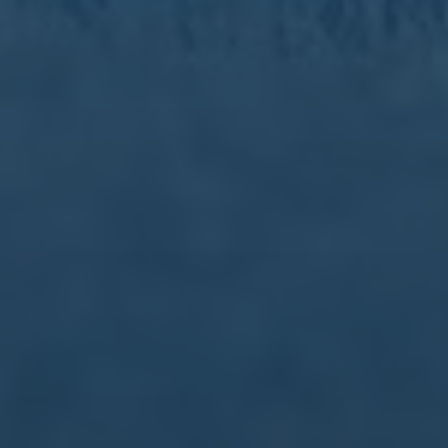
将价值”的整体认知 过去 很多人往往只盯着前锋的进球数据
而忽视门将对一支争冠球队的重要性 凯帕此次租借加盟皇
马 让门将话题再次被推到聚光灯下 豪门愿意为守门员付出
多大代价 如何在短期需求和长期规划之间平衡 这些问题都
会在未来被反复讨论 对年轻门将来说 这也传递出一个信号
—— 只要在关键舞台表现足够稳定 门将同样可以成为球队
转会策略中的核心角色 而不再是容易被忽略的“最后一环”
个人命运与球队战略的交汇点
综合来看 “官方28岁门将凯帕租借加盟皇马 无买断条款”这
则消息 其实是个体命运与豪门战略在特定时间点上的交汇
皇马需要一位即战力门将来弥补库尔图瓦的空缺 同时又不
愿意在长期规划上做出过早承诺 凯帕则在职业生涯的关键
年龄节点 通过这次租借获得重塑自我的机会 合同里的无买