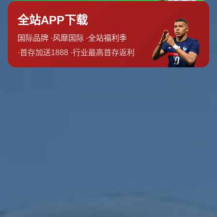
消息中“租借加盟”以及“无买断条款”如此耐人寻味
无买断条款背后的态度与判断
“无买断条款”往往被视为俱乐部态度的直接表达 如果皇马
在凯帕的租借合同里加入买断选项 就意味着把他视作未来
阶段的潜在一号门将 甚至可能是库尔图瓦之后的长期接班
人 但如今合同里没有这一条 反而说明皇马目前把凯帕更多
看成一个时间窗口内的解决方案 是一位用来填补空缺的核
心替代者 而不是预设成下一任长期守门员 对凯帕而言 这既
是机会也是压力 —— 他需要用整个赛季乃至更短周期内的
表现去打动俱乐部 但又非常清楚 自己从合同结构上来说 起
点就是一名“期限明确的租借门将”
凯帕的28岁关键节点