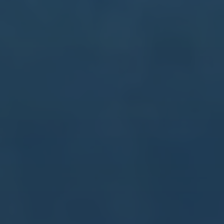
断条款犹如一把双刃剑 一方面提醒所有人这是一次带有期
限的合作 另一方面也将整个赛季的悬念感拉满 —— 他会成
为那个在有限时间里留下深刻印记的门前守护者吗 或者 只
是豪门历史长河中一段短暂的过场 无论答案如何 这笔租借
都会在未来被当作一个典型案例 被用来观察俱乐部如何在
不确定性中做出兼顾当下与未来的决策
上一篇：欧冠攻略：皇马弗爆威比你睇
下一篇：前裁判-弗洛伦蒂诺曾要我像吹罚巴萨那样吹皇马比赛
Copyright 2024
壹号娱乐 官方- NG大舞台，有梦你就来YI
HAO SPORTS
All Rights by
壹号娱乐