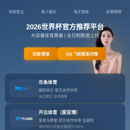
028-8953287
admin@website-yihaogames.com
首页
关于壹号娱乐
服务
单独服务
新闻中心
壹号娱乐的团队
联系壹号娱乐
页面未找到
首页