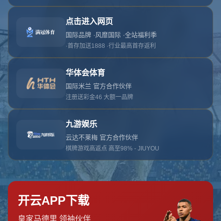
404 Error
糟糕！找不到该页面
糟糕！找不到该页面
返回首页
订阅新闻通讯
随时了解我们的最新动态！订阅我们的时事通讯即可收到独家内
容和特别优惠。
订阅我们的服务