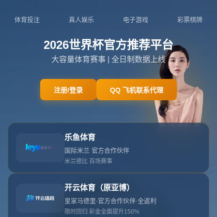
028-8953287
admin@website-yihaogames.com
首页
关于壹号娱乐
服务
单独服务
新闻中心
壹号娱乐的团队
联系壹号娱乐
页面未找到
首页