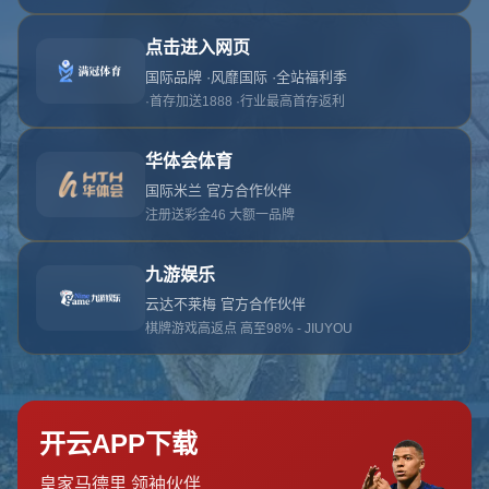
404 Error
糟糕！找不到该页面
糟糕！找不到该页面
返回首页
订阅新闻通讯
随时了解我们的最新动态！订阅我们的时事通讯即可收到独家内
容和特别优惠。
订阅我们的服务