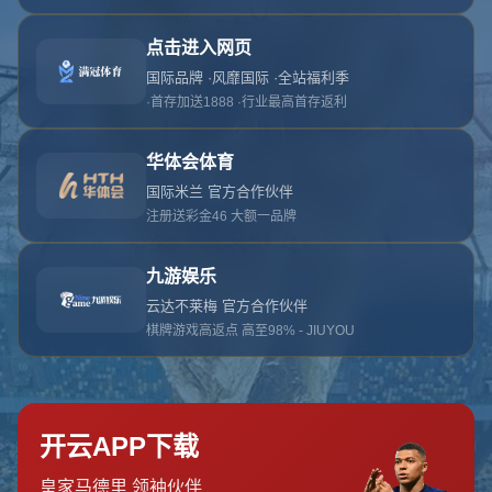
404 Error
糟糕！找不到该页面
糟糕！找不到该页面
返回首页
订阅新闻通讯
随时了解我们的最新动态！订阅我们的时事通讯即可收到独家内
容和特别优惠。
订阅我们的服务