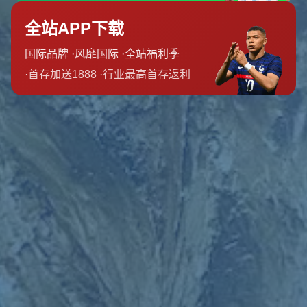
**教练的坚定信念**
教练组在球队中的作用不可忽视。他们不仅是技战术的指导
者，更是精神的支柱。中国女足的教练们一直以来都在强调
团队精神和不屈不挠的比赛态度。**正是这种坚定信念**，
让教练组能够在关键时刻做出果断决定，帮助球队摆脱困