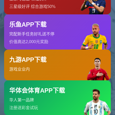
一个显著的案例是去年亚洲杯的赛事。尽管在小组赛初期遭
遇了几场失利，但在团队氛围的积极推动下，中国女足通过
后续比赛中的顽强表现逆转了局面，最终杀入淘汰赛。这充
分显示了积极氛围的重要性，所有人都相信团队能够创造奇
迹。