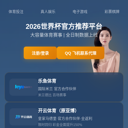
中國女足內部氣氛積極 教練和隊員沒有放棄競爭出
線資格.
栏目：壹号娱乐
发布时间：2026-04-11T01:29:11+08:00
**前言**
在世界足球舞台上，中国女足一直以来都以其坚韧不拔的精